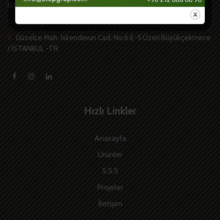
İLETİŞİM
Bizi Arayın +90 212 868 08 90 pbx
Güzelce Mah. İskenderun Cad. No:6 E-5 Üzeri Büyükçekmece
/ İSTANBUL -TR
Hızlı Linkler
Anasayfa
Ürünler
S.S.S
Projeler
İletişim