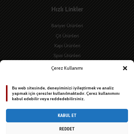
Hızlı Linkler
Bariyer Ürünleri
Çit Ürünleri
Kapı Ürünleri
Spor Ürünleri
İnşaat Ürünleri
Çerez Kullanımı
Enerji Ürünleri
Bu web sitesinde, deneyiminizi iyileştirmek ve analiz
yapmak için çerezler kullanılmaktadır. Çerez kullanımını
BİZE YAZIN
kabul edebilir veya reddedebilirsiniz.
[contact-form-7 id=”1887″ title=”Sidebar contact form”]
KABUL ET
REDDET