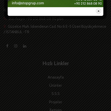
İLETİŞİM
Bizi Arayın +90 212 868 08 90 pbx
Güzelce Mah. İskenderun Cad. No:6 E-5 Üzeri Büyükçekmece
/ İSTANBUL -TR
Hızlı Linkler
Anasayfa
Ürünler
S.S.S
Projeler
İletişim