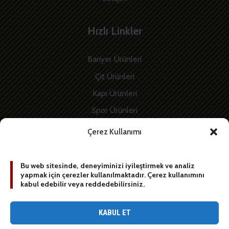
Hızlı Linkler
Bariyer Ürünleri
Çit Ürünleri
Kapı Ürünleri
Spor Ürünleri
İnşaat Ürünleri
Çerez Kullanımı
Enerji Ürünleri
Bu web sitesinde, deneyiminizi iyileştirmek ve analiz
yapmak için çerezler kullanılmaktadır. Çerez kullanımını
BİZE YAZIN
kabul edebilir veya reddedebilirsiniz.
[contact-form-7 id=”1887″ title=”Sidebar contact form”]
KABUL ET