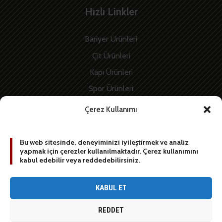
Hızlı Linkler
Bariyer Ürünleri
Çit Ürünleri
Kapı Ürünleri
Spor Ürünleri
İnşaat Ürünleri
Çerez Kullanımı
Enerji Ürünleri
Bu web sitesinde, deneyiminizi iyileştirmek ve analiz
yapmak için çerezler kullanılmaktadır. Çerez kullanımını
BİZE YAZIN
kabul edebilir veya reddedebilirsiniz.
[contact-form-7 id=”1887″ title=”Sidebar contact form”]
KABUL ET
REDDET