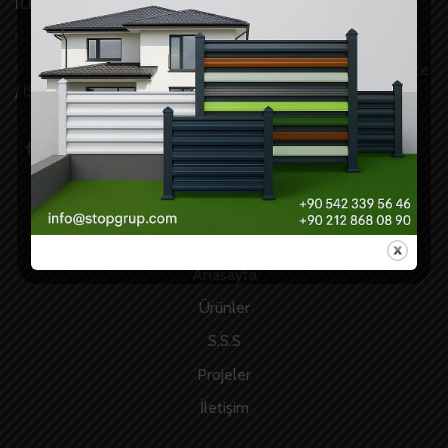
İLETİŞİM
Bizi Arayın +90 212 868 08 90 pbx
Güzelce Mah. İskenderun Cad. No:6 E-5 Üzeri Büyükçekmece
/ İSTANBUL -TR
Hızlı Linkler
Anasayfa
Ürünler
S.S.S
Projeler
İletişim