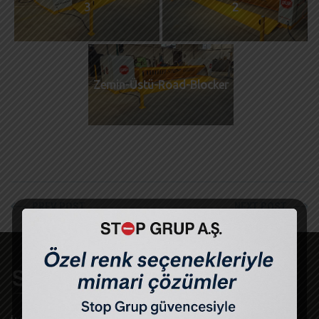
3
2
Zemin-Üstü-Road-Blocker
PREV POST
NEXT POST