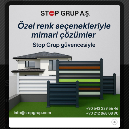
İLÇELER
Büyükçekmece Panel Çit
Büyükçekmece Panel Çit Nedir ?
Büyükçekmece Panel Çit dekoratif özelliği
dışında çevre güv
İLETİŞİM
Bizi Arayın +90 212 868 08 90 pbx
Güzelce Mah. İskenderun Cad. No:6 E-5 Üzeri Büyükçekmece
/ İSTANBUL -TR