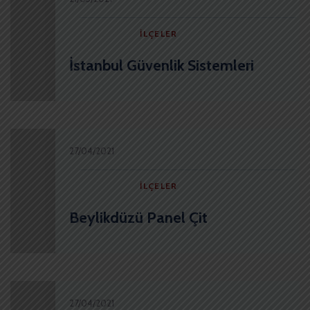
İLÇELER
İstanbul Güvenlik Sistemleri
27/04/2021
İLÇELER
Beylikdüzü Panel Çit
27/04/2021