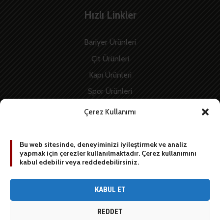
Hızlı Linkler
Bariyer Ürünleri
Çit Ürünleri
Kapı Ürünleri
Spor Ürünleri
İnşaat Ürünleri
Çerez Kullanımı
Enerji Ürünleri
Bu web sitesinde, deneyiminizi iyileştirmek ve analiz
yapmak için çerezler kullanılmaktadır. Çerez kullanımını
BİZE YAZIN
kabul edebilir veya reddedebilirsiniz.
[contact-form-7 id=”1887″ title=”Sidebar contact form”]
KABUL ET
REDDET