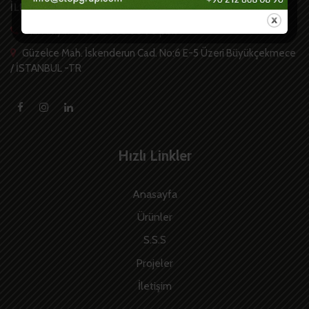
İLETİŞİM
Bizi Arayın +90 212 868 08 90 pbx
Güzelce Mah. İskenderun Cad. No:6 E-5 Üzeri Büyükçekmece
/ İSTANBUL -TR
Hızlı Linkler
Anasayfa
Ürünler
S.S.S
Projeler
İletişim