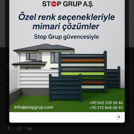
ÜRÜN
Çim Çit Üreticileri
İLETİŞİM
Bizi Arayın +90 212 868 08 90 pbx
Güzelce Mah. İskenderun Cad. No:6 E-5 Üzeri Büyükçekmece
/ İSTANBUL -TR