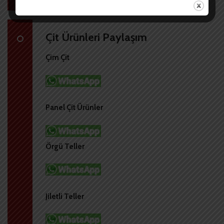
Çit Ürünleri Paylaşım
Çim Çit
Panel Çit Ürünler
Örgü Teller
Jiletli Teller