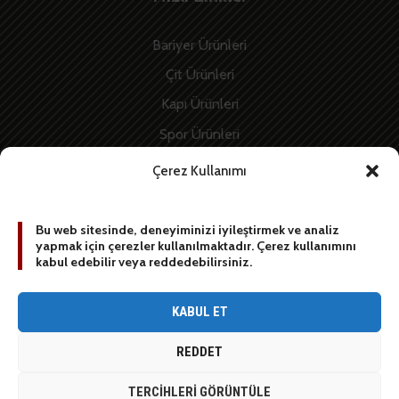
Bariyer Ürünleri
Çit Ürünleri
Kapı Ürünleri
Spor Ürünleri
İnşaat Ürünleri
Çerez Kullanımı
Enerji Ürünleri
Bu web sitesinde, deneyiminizi iyileştirmek ve analiz
yapmak için çerezler kullanılmaktadır. Çerez kullanımını
BİZE YAZIN
kabul edebilir veya reddedebilirsiniz.
[contact-form-7 id=”1887″ title=”Sidebar contact form”]
KABUL ET
REDDET
© 2020 Stop Grup / All rights reserved
TERCIHLERI GÖRÜNTÜLE