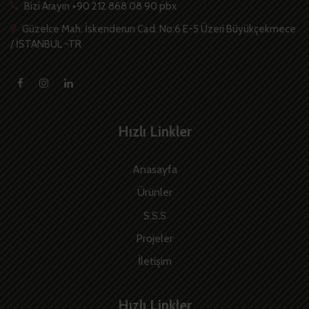
Bizi Arayın +90 212 868 08 90 pbx
Güzelce Mah. İskenderun Cad. No:6 E-5 Üzeri Büyükçekmece
/ İSTANBUL -TR
Hızlı Linkler
Anasayfa
Ürünler
S.S.S
Projeler
İletişim
Hızlı Linkler