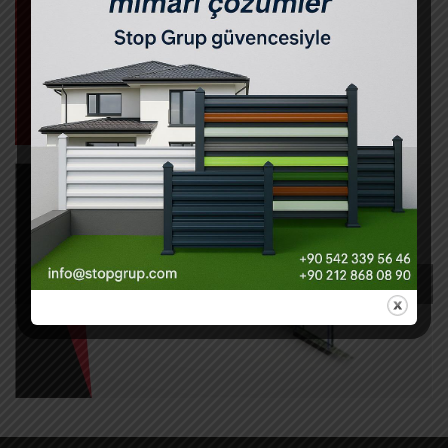
Dilerseniz çalışmalarımıza ait video
görüntülerine ulaşmak için
StopGrup
Youtube
adresine geçiş yapabilirsiniz. Her
zaman
bize ulaşabilir
ve ayrıntılı bilgi
alabilirsiniz.