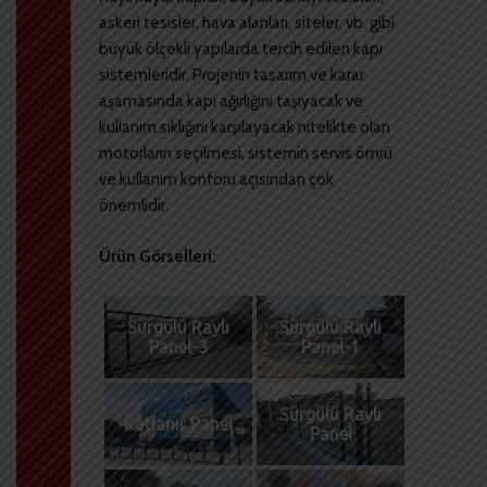
askeri tesisler, hava alanları, siteler, vb. gibi
büyük ölçekli yapılarda tercih edilen kapı
sistemleridir. Projenin tasarım ve karar
aşamasında kapı ağırlığını taşıyacak ve
kullanım sıklığını karşılayacak nitelikte olan
motorların seçilmesi, sistemin servis ömrü
ve kullanım konforu açısından çok
önemlidir.
Ürün Görselleri:
Sürgülü Raylı
Sürgülü Raylı
Panel-3
Panel-1
Sürgülü Raylı
Katlanır Panel
Panel