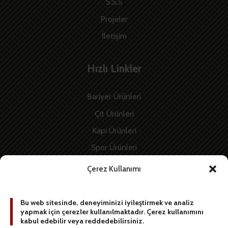
S.S.S
Projeler
İletişim
Hızlı Linkler
Bariyer Ürünleri
Çit Ürünleri
Kapı Ürünleri
Spor Ürünleri
İnşaat Ürünleri
Çerez Kullanımı
Enerji Ürünleri
Bu web sitesinde, deneyiminizi iyileştirmek ve analiz
yapmak için çerezler kullanılmaktadır. Çerez kullanımını
BİZE YAZIN
kabul edebilir veya reddedebilirsiniz.