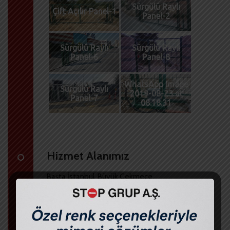
Sürgülü Raylı
Çift Açılır Panel-1
Panel-2
Sürgülü Raylı
Sürgülü Raylı
Panel-6
Panel-8
WhatsApp Image
Sürgülü Raylı
2019-08-23 at
Panel-7
08.18.31
Hizmet Alanımız
Başta İstanbul, Büyük Çekmece,
Beylikdüzü, Silivri olmak üzere Türkiye’nin
ve Dünyanın her yerine hizmet
vermekteyiz.