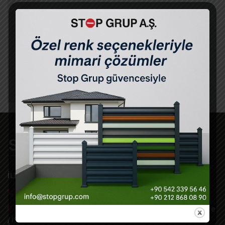
İLÇELER
Büyükçekmece Panel Çit
Büyükçekmece Panel Çit Nedir ?
Büyükçekmece Panel Çit dekoratif özelliği
dışında çevre güv
İLETİŞİM
Bizi Arayın +90 212 868 08 90 pbx
Güzelce Mah. İskenderun Cad. No:6 E-5 Üzeri Büyükçekmece
/ İSTANBUL -TR