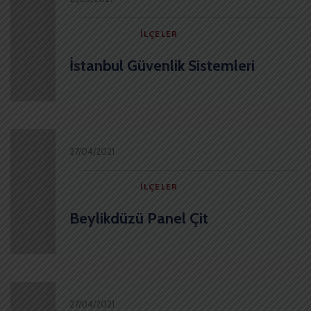
İLÇELER
İstanbul Güvenlik Sistemleri
27/04/2021
İLÇELER
Beylikdüzü Panel Çit
27/04/2021