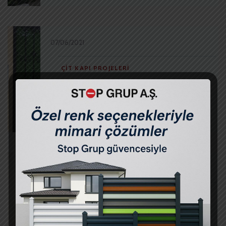
07/06/2021
ÇIT KAPI PROJELERI
Çatalca Peyzaj – Ferforje Kapı
Çim Çit
07/06/2021
ÇIT KAPI PROJELERI
Gürpınar Peyzaj – Panel Çit Kapı