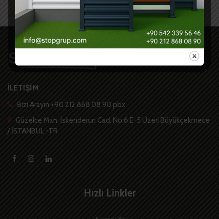
İLETİŞİM
Bizi Arayın +90 212 868 08 90 pbx
Güzelce Mah. İskenderun Cad. No:6 E-5 Üzeri Büyükçekmece
/ İSTANBUL -TR
Hızlı Linkler