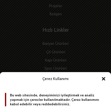
Projeler
İletişim
Hızlı Linkler
Bariyer Ürünleri
Çit Ürünleri
Kapı Ürünleri
Spor Ürünleri
İnşaat Ürünleri
Çerez Kullanımı
Enerji Ürünleri
Bu web sitesinde, deneyiminizi iyileştirmek ve analiz
yapmak için çerezler kullanılmaktadır. Çerez kullanımını
BİZE YAZIN
kabul edebilir veya reddedebilirsiniz.