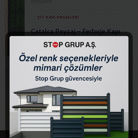
07/06/2021
ÇIT KAPI PROJELERI
Çatalca Peyzaj – Ferforje Kapı
Çim Çit
07/06/2021
ÇIT KAPI PROJELERI
Gürpınar Peyzaj – Panel Çit Kapı