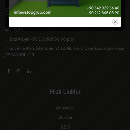
İLETİŞİM
Bizi Arayın +90 212 868 08 90 pbx
Güzelce Mah. İskenderun Cad. No:6 E-5 Üzeri Büyükçekmece
/ İSTANBUL -TR
Hızlı Linkler
Anasayfa
Ürünler
S.S.S