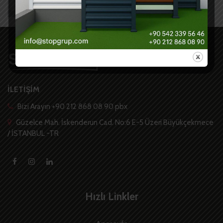
İLETİŞİM
Bizi Arayın +90 212 868 08 90 pbx
Güzelce Mah. İskenderun Cad. No:6 E-5 Üzeri Büyükçekmece
/ İSTANBUL -TR
Hızlı Linkler