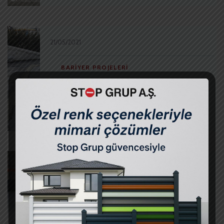
21/05/2021
BARIYER PROJELERI
Mülk Gayrimenkul İşmodern –
Mantar Bariyer
21/05/2021
BARIYER PROJELERI
Uşak Altınsar – Mantar Bariyer