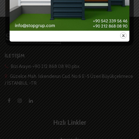
İLETİŞİM
Bizi Arayın +90 212 868 08 90 pbx
Güzelce Mah. İskenderun Cad. No:6 E-5 Üzeri Büyükçekmece
/ İSTANBUL -TR
Hızlı Linkler