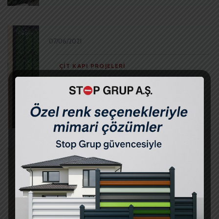
07/06/2021
ÇIT KAPI PROJELERI
Çatalca Peyzaj – Ferforje Kapı
Çim Çit
07/06/2021
ÇIT KAPI PROJELERI
Gürpınar Peyzaj – Panel Çit Kapı