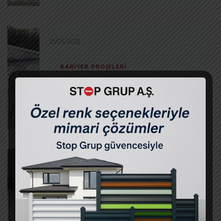
21/05/2021
BARIYER PROJELERI
Mülk Gayrimenkul İşmodern –
Mantar Bariyer
21/05/2021
BARIYER PROJELERI
Uşak Altınsar – Mantar Bariyer