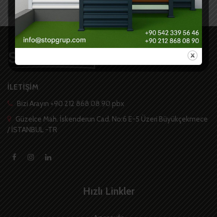
İLETİŞİM
Bizi Arayın +90 212 868 08 90 pbx
Güzelce Mah. İskenderun Cad. No:6 E-5 Üzeri Büyükçekmece
/ İSTANBUL -TR
Hızlı Linkler