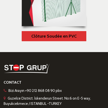
Clôture Soudée en PVC
CONTACT
Bizi Arayın +90 212 868 08 90 pbx
Guzelce District. İskenderun Street. No:6 on E-5 way,
Buyukcekmece / ISTANBUL -TURKEY