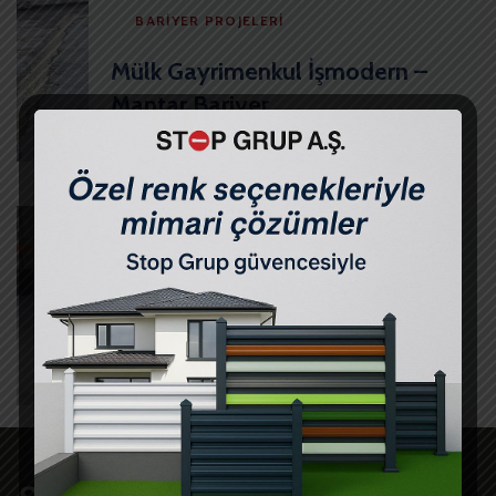
BARIYER PROJELERI
Mülk Gayrimenkul İşmodern –
Mantar Bariyer
21/05/2021
BARIYER PROJELERI
Uşak Altınsar – Mantar Bariyer