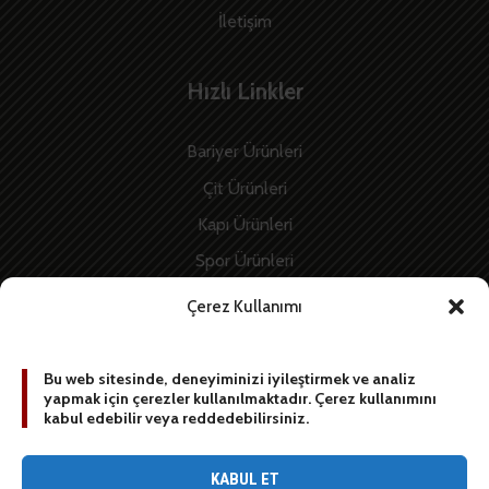
İletişim
Hızlı Linkler
Bariyer Ürünleri
Çit Ürünleri
Kapı Ürünleri
Spor Ürünleri
İnşaat Ürünleri
Çerez Kullanımı
Enerji Ürünleri
Bu web sitesinde, deneyiminizi iyileştirmek ve analiz
yapmak için çerezler kullanılmaktadır. Çerez kullanımını
BİZE YAZIN
kabul edebilir veya reddedebilirsiniz.
[contact-form-7 id=”1887″ title=”Sidebar contact form”]
KABUL ET