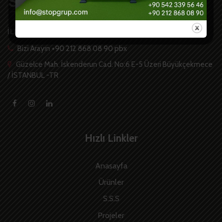
İLETİŞİM
Bizi Arayın +90 212 868 08 90 pbx
Güzelce Mah. İskenderun Cad. No:6 E-5 Üzeri Büyükçekmece
/ İSTANBUL -TR
Hızlı Linkler
Anasayfa
Ürünler
S.S.S
Projeler