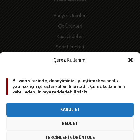
Bariyer Ürünleri
Çit Ürünleri
Kapı Ürünleri
Spor Ürünleri
İnşaat Ürünleri
Çerez Kullanımı
Enerji Ürünleri
Bu web sitesinde, deneyiminizi iyileştirmek ve analiz
yapmak için çerezler kullanılmaktadır. Çerez kullanımını
BİZE YAZIN
kabul edebilir veya reddedebilirsiniz.
[contact-form-7 id=”1887″ title=”Sidebar contact form”]
KABUL ET
REDDET
© 2020 Stop Grup / All rights reserved
TERCIHLERI GÖRÜNTÜLE