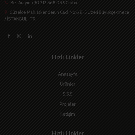
Bizi Arayın +90 212 868 08 90 pbx
Güzelce Mah. İskenderun Cad. No:6 E-5 Üzeri Büyükçekmece
/ İSTANBUL -TR
Hızlı Linkler
Anasayfa
Ürünler
S.S.S
Projeler
İletişim
Hızlı Linkler