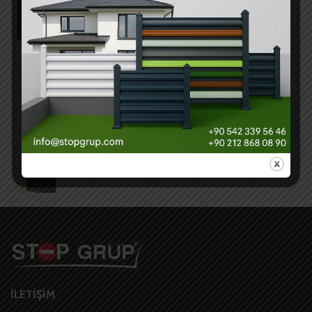
Çim Çit
07/06/2021
ÇIT KAPI PROJELERI
Gürpınar Peyzaj – Panel Çit Kapı
İLETİŞİM