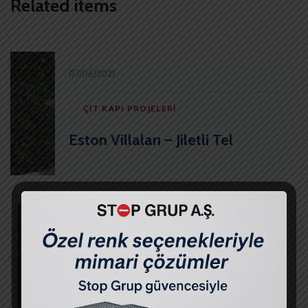
Related items
07/06/2021
ÇIT KAPI PROJELERI
Eston Villaları – Jiletli Tel
07/06/2021
ÇIT KAPI PROJELERI
Çatalca Peyzaj – Ferforje Kapı