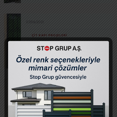
07/06/2021
ÇIT KAPI PROJELERI
Çatalca Peyzaj – Ferforje Kapı
Çim Çit
07/06/2021
ÇIT KAPI PROJELERI
Gürpınar Peyzaj – Panel Çit Kapı