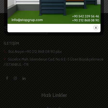
İLETİŞİM
Bizi Arayın +90 212 868 08 90 pbx
Güzelce Mah. İskenderun Cad. No:6 E-5 Üzeri Büyükçekmece
/ İSTANBUL -TR
Hızlı Linkler