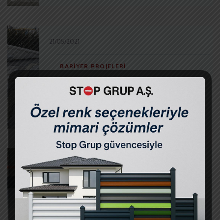
21/05/2021
BARIYER PROJELERI
Mülk Gayrimenkul İşmodern –
Mantar Bariyer
21/05/2021
BARIYER PROJELERI
Uşak Altınsar – Mantar Bariyer