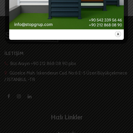
İLETİŞİM
Bizi Arayın +90 212 868 08 90 pbx
Güzelce Mah. İskenderun Cad. No:6 E-5 Üzeri Büyükçekmece
/ İSTANBUL -TR
Hızlı Linkler