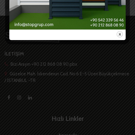
İLETİŞİM
Bizi Arayın +90 212 868 08 90 pbx
Güzelce Mah. İskenderun Cad. No:6 E-5 Üzeri Büyükçekmece
/ İSTANBUL -TR
Hızlı Linkler