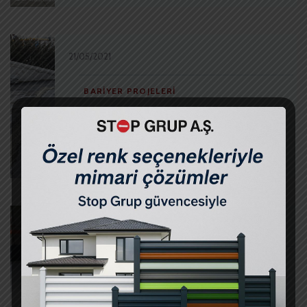
21/05/2021
BARIYER PROJELERI
Mülk Gayrimenkul İşmodern –
Mantar Bariyer
21/05/2021
BARIYER PROJELERI
Uşak Altınsar – Mantar Bariyer