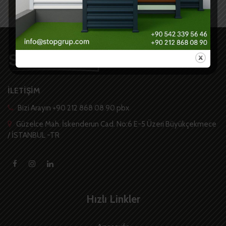
İLETİŞİM
Bizi Arayın +90 212 868 08 90 pbx
Güzelce Mah. İskenderun Cad. No:6 E-5 Üzeri Büyükçekmece
/ İSTANBUL -TR
Hızlı Linkler