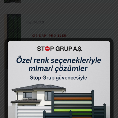
07/06/2021
ÇIT KAPI PROJELERI
Çatalca Peyzaj – Ferforje Kapı
Çim Çit
07/06/2021
ÇIT KAPI PROJELERI
Gürpınar Peyzaj – Panel Çit Kapı