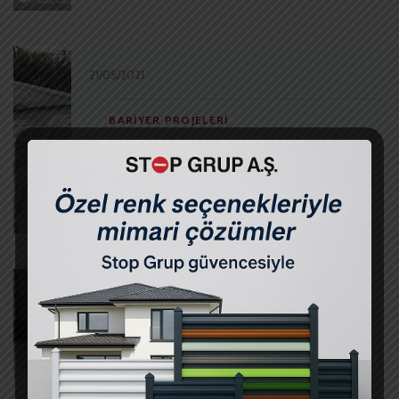
21/05/2021
BARIYER PROJELERI
Mülk Gayrimenkul İşmodern –
Mantar Bariyer
21/05/2021
BARIYER PROJELERI
Uşak Altınsar – Mantar Bariyer