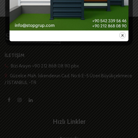
İLETİŞİM
Bizi Arayın +90 212 868 08 90 pbx
Güzelce Mah. İskenderun Cad. No:6 E-5 Üzeri Büyükçekmece
/ İSTANBUL -TR
Hızlı Linkler