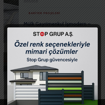
21/05/2021
BARIYER PROJELERI
Mülk Gayrimenkul İşmodern –
Mantar Bariyer
21/05/2021
BARIYER PROJELERI
Uşak Altınsar – Mantar Bariyer