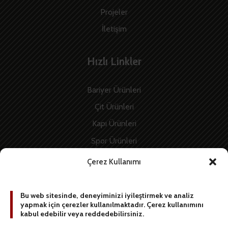
Projeler
İletişim
Hızlı Linkler
Bariyer Ürünleri
Çit Ürünleri
Kapı Ürünleri
Spor Ürünleri
İnşaat Ürünleri
Çerez Kullanımı
Enerji Ürünleri
Bu web sitesinde, deneyiminizi iyileştirmek ve analiz
yapmak için çerezler kullanılmaktadır. Çerez kullanımını
BİZE YAZIN
kabul edebilir veya reddedebilirsiniz.