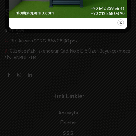
İLETİŞİM
Bizi Arayın +90 212 868 08 90 pbx
Güzelce Mah. İskenderun Cad. No:6 E-5 Üzeri Büyükçekmece
/ İSTANBUL -TR
Hızlı Linkler
Anasayfa
Ürünler
S.S.S