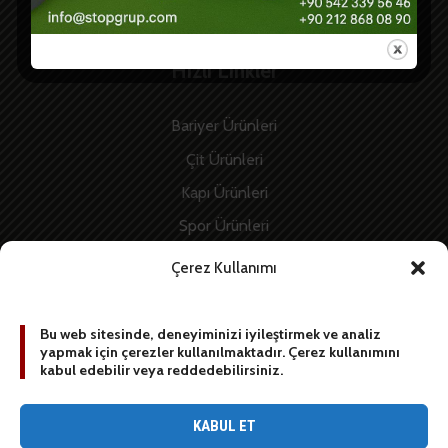
İletişim
Hızlı Linkler
Bariyer Ürünleri
Çit Ürünleri
Kapı Ürünleri
Spor Ürünleri
İnşaat Ürünleri
Çerez Kullanımı
Enerji Ürünleri
Bu web sitesinde, deneyiminizi iyileştirmek ve analiz
yapmak için çerezler kullanılmaktadır. Çerez kullanımını
BİZE YAZIN
kabul edebilir veya reddedebilirsiniz.
[contact-form-7 id=”1887″ title=”Sidebar contact form”]
KABUL ET