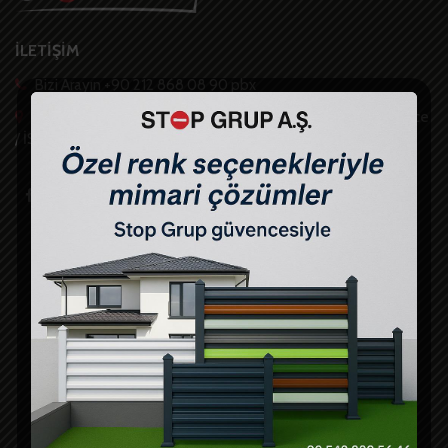
İLETİŞİM
Bizi Arayın +90 212 868 08 90 pbx
Güzelce Mah. İskenderun Cad. No:6 E-5 Üzeri Büyükçekmece
/ İSTANBUL -TR
Hızlı Linkler
Anasayfa
Ürünler
S.S.S
Projeler