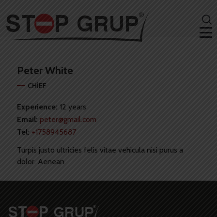
Peter
White
CHIEF
Experience:
12 years
Email:
peter@gmail.com
Tel:
+1758945687
Turpis justo ultricies felis vitae vehicula nisi purus a
dolor. Aenean