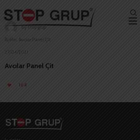
by
stopgrup
İlçeler
,
Avcılar Panel Çit
27/04/2021
Avcılar Panel Çit
164