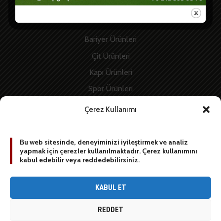
Hızlı Linkler
Bariyer Ürünleri
Çit Ürünleri
Kapı Ürünleri
Spor Ürünleri
İnşaat Ürünleri
Çerez Kullanımı
Enerji Ürünleri
Bu web sitesinde, deneyiminizi iyileştirmek ve analiz
yapmak için çerezler kullanılmaktadır. Çerez kullanımını
BİZE YAZIN
kabul edebilir veya reddedebilirsiniz.
[contact-form-7 id=”1887″ title=”Sidebar contact form”]
KABUL ET
REDDET