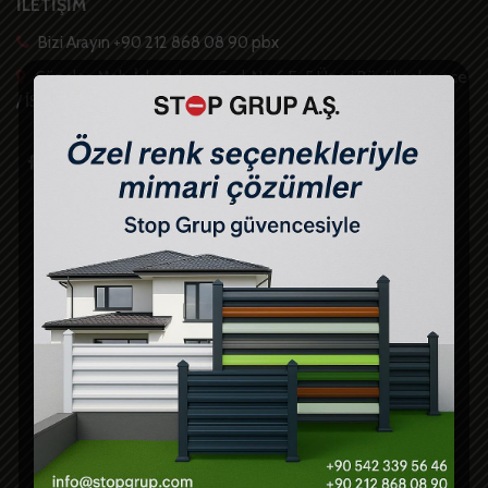
İLETİŞİM
Bizi Arayın +90 212 868 08 90 pbx
Güzelce Mah. İskenderun Cad. No:6 E-5 Üzeri Büyükçekmece
/ İSTANBUL -TR
Hızlı Linkler
Anasayfa
Ürünler
S.S.S
Projeler
İletişim