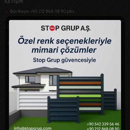
İLETİŞİM
Bizi Arayın +90 212 868 08 90 pbx
Güzelce Mah. İskenderun Cad. No:6 E-5 Üzeri Büyükçekmece
/ İSTANBUL -TR
Hızlı Linkler
Anasayfa
Ürünler
S.S.S
Projeler
İletişim