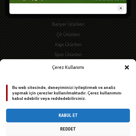
Hızlı Linkler
Bariyer Ürünleri
Çit Ürünleri
Kapı Ürünleri
Spor Ürünleri
İnşaat Ürünleri
Çerez Kullanımı
Enerji Ürünleri
Bu web sitesinde, deneyiminizi iyileştirmek ve analiz
yapmak için çerezler kullanılmaktadır. Çerez kullanımını
BİZE YAZIN
kabul edebilir veya reddedebilirsiniz.
[contact-form-7 id=”1887″ title=”Sidebar contact form”]
KABUL ET
REDDET