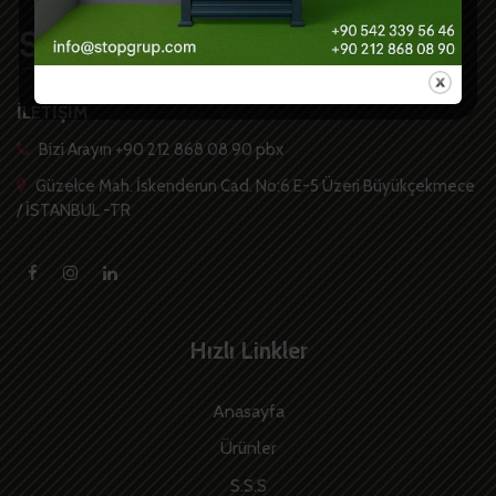
İLETİŞİM
Bizi Arayın +90 212 868 08 90 pbx
Güzelce Mah. İskenderun Cad. No:6 E-5 Üzeri Büyükçekmece
/ İSTANBUL -TR
Hızlı Linkler
Anasayfa
Ürünler
S.S.S