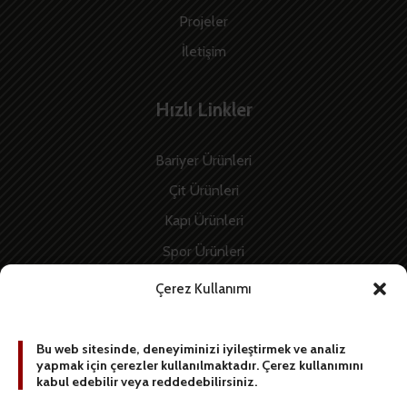
Projeler
İletişim
Hızlı Linkler
Bariyer Ürünleri
Çit Ürünleri
Kapı Ürünleri
Spor Ürünleri
İnşaat Ürünleri
Çerez Kullanımı
Enerji Ürünleri
Bu web sitesinde, deneyiminizi iyileştirmek ve analiz
yapmak için çerezler kullanılmaktadır. Çerez kullanımını
BİZE YAZIN
kabul edebilir veya reddedebilirsiniz.