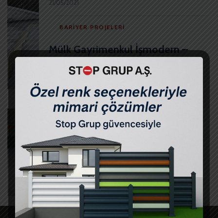
21/05/2021
BARIYER PROJELERI
Mülk Gayrimenkul İşmodern –
Mantar Bariyer
21/05/2021
BARIYER PROJELERI
Uşak Altınsar – Mantar Bariyer