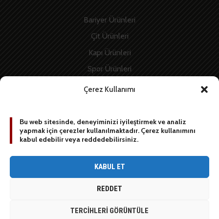
Bariyer Ürünleri
Çit Ürünleri
Kapı Ürünleri
Spor Ürünleri
İnşaat Ürünleri
Çerez Kullanımı
Enerji Ürünleri
Bu web sitesinde, deneyiminizi iyileştirmek ve analiz
yapmak için çerezler kullanılmaktadır. Çerez kullanımını
BİZE YAZIN
kabul edebilir veya reddedebilirsiniz.
[contact-form-7 id=”1887″ title=”Sidebar contact form”]
KABUL ET
REDDET
© 2020 Stop Grup / All rights reserved
TERCIHLERI GÖRÜNTÜLE