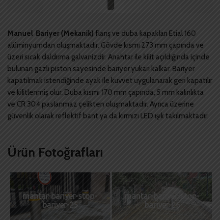
Manuel Bariyer (Mekanik)
flanş ve duba kapakları Etial 160
alüminyumdan oluşmaktadır. Gövde kısmı 273 mm çapında ve
üzeri sıcak daldırma galvanizdir. Anahtar ile kilit açıldığında içinde
bulunan gazlı piston sayesinde bariyer yukarı kalkar. Bariyer
kapatılmak istendiğinde ayak ile kuvvet uygulanarak geri kapatılır
ve kilitlenmiş olur. Duba kısmı 170 mm çapında, 5 mm kalınlıkta
ve CR 304 paslanmaz çelikten oluşmaktadır. Ayrıca üzerine
güvenlik olarak reflektif bant ya da kırmızı LED ışık takılmaktadır.
Ürün Fotoğrafları
mantar-bariyer-stop-
mantar-bariyer-stop-
bariyer-25
bariyer-26