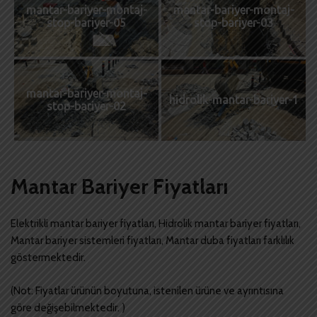
mantar-bariyer-montaj-
mantar-bariyer-montaj-
stop-bariyer-05
stop-bariyer-03
mantar-bariyer-montaj-
hidrolik-mantar-bariyer-1
stop-bariyer-02
Mantar Bariyer Fiyatları
Elektrikli mantar bariyer fiyatları, Hidrolik mantar bariyer fiyatları,
Mantar bariyer sistemleri fiyatları, Mantar duba fiyatları farklılık
göstermektedir.
(Not: Fiyatlar ürünün boyutuna, istenilen ürüne ve ayrıntısına
göre değişebilmektedir. )