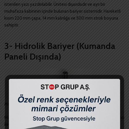
istenilen yazı yazdırılabilir. Ünitesi dışarıdadır ve ayrı bir
muhafaza kabininin içinde bulunan bariyer sistemidir. Hareketli
kısım 220 mm çapa, 14 mm kalınlığa ve 500 mm strok boyuna
sahiptir.
3- Hidrolik Bariyer (Kumanda
Paneli Dışında)
Mantar Bariyer
Hidrolik Bariyer
220V şebeke voltajı yanında, hidrolik yağ basıncı
ile çalışan, elektro mekanik aksamlı, uzaktan kontrol edilebilen