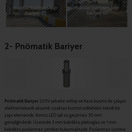
mantar-bariyer-stop-
mantar-bariyer-stop-
bariyer-01
bariyer-07
2- Pnömatik Bariyer
Pnömatik Bariyer
220V şebeke voltajı ve hava basıncı ile çalışan
elektromekanik aksamlı, uzaktan kontrol edilebilen teknik bir
yapı elemanıdır. Kırmızı LED ışık su geçirmez 30 mm
genişliğindedir. Üzerinde 3 mm kalınlıkta pleksiglas ve 1 mm
kalınlıkta paslanmaz çember bulunmaktadır. Paslanmaz üzerine