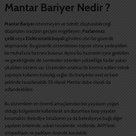
Mantar Bariyer Nedir ?
Mantar Bariyer
istenmeyen ve tehdit oluşturabileceği
düşünülen araçların geçişini engelleyen,
Paslanmaz
çelik
veya
Elektrostatik boyalı
gövdesi olan bir güvenlik
ekipmanıdır. Bu güvenlik sistemlerinin toprak altına yerleştirilen
bir muhafaza haznesi bulunur. Ayrıca bu haznenin içine girebilen
ve gerektiğinde de zeminden istenilen yüksekliğe kadar yukarı
çıkabilen sistemi var. Üzerinden anahtar ile kontrol edilen teknik
yapısıyla kullanım kolaylığı sağlar. Bu bariyerler oval ve kare
şeklinde tasarlanabilir. Ek olarak Mantar duba olarak da
adlandırabiliriz.
Bu sistemlerin en önemli amaçlarından biri yayaların yoğun
olduğu bölgelerde kullanılarak ani durumlara karşı yayaları
korumaktır. Belediye binalarının ya da belediyeye bağlı diğer
yapıların önlerinde, askeri tesislerde, otellerde, AVM’lerin,
otoparkların ve parkların önünde kurulabilir.