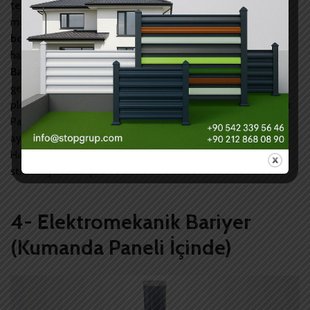
teknik bir yapı elemanıdır. Toprak altına yerleştirilen bir
muhafaza haznesi vardır.
Paslanmaz çelik
veya
elektrostatik
boyalı
gövdesi bulunmaktadır. Ayrıca tüm sistemi kendi iç
haznesi içerisinde barındıran bir yapısı vardır.
Hidrolik Mantar
Bariyer Hidrolik Ünitesi Kendi İçindedir.
Kırmızı LED ışık su
geçirmez 30 mm genişliğindedir. Üzerinde 3 mm kalınlıkta
pleksiglas ve 1 mm kalınlıkta paslanmaz çember bulunmaktadır.
Paslanmaz üzerine istenilen yazı yazdırılabilir. Ünitesi dışarıda
ayrı bir muhafaza kabinin içinde bulunan bariyer sistemidir.
Hareketli kısım 220 mm çapına, 14 mm kalınlığına ve 500 mm
strok boyuna sahiptir.
4- Elektromekanik Bariyer
(Kumanda Paneli İçinde)