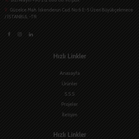
Güzelce Mah. İskenderun Cad. No:6 E-5 Üzeri Büyükçekmece
/ İSTANBUL -TR
Hızlı Linkler
Anasayfa
Ürünler
S.S.S
Projeler
İletişim
Hızlı Linkler