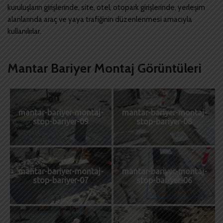
kuruluşların girişlerinde, site, otel, otopark girişlerinde, yerleşim
alanlarında araç ve yaya trafiğinin düzenlenmesi amacıyla
kullanılırlar.
Mantar Bariyer Montaj Görüntüleri
mantar-bariyer-montaj-
mantar-bariyer-montaj-
stop-bariyer-09
stop-bariyer-08
mantar-bariyer-montaj-
mantar-bariyer-montaj-
stop-bariyer-07
stop-bariyer-06